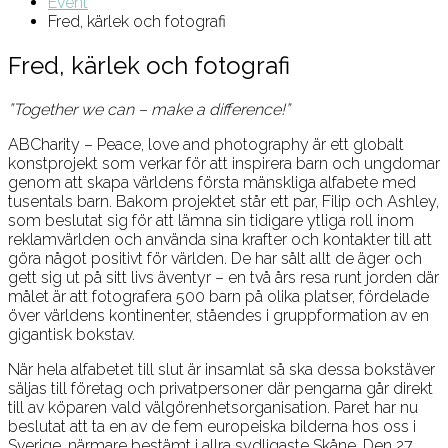
Event
Fred, kärlek och fotografi
Fred, kärlek och fotografi
”Together we can – make a difference!”
ABCharity – Peace, love and photography är ett globalt
konstprojekt som verkar för att inspirera barn och ungdomar
genom att skapa världens första mänskliga alfabete med
tusentals barn. Bakom projektet står ett par, Filip och Ashley,
som beslutat sig för att lämna sin tidigare ytliga roll inom
reklamvärlden och använda sina krafter och kontakter till att
göra något positivt för världen. De har sålt allt de äger och
gett sig ut på sitt livs äventyr – en två års resa runt jorden där
målet är att fotografera 500 barn på olika platser, fördelade
över världens kontinenter, ståendes i gruppformation av en
gigantisk bokstav.
När hela alfabetet till slut är insamlat så ska dessa bokstäver
säljas till företag och privatpersoner där pengarna går direkt
till av köparen vald välgörenhetsorganisation. Paret har nu
beslutat att ta en av de fem europeiska bilderna hos oss i
Sverige, närmare bestämt i allra sydligaste Skåne. Den 27