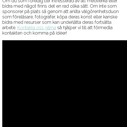
Om du som företag blir intresserad av att medverka eller
bidra med något finns det en rad olika sätt. Om inte som
sponsorer på plats så genom att anlita välgörenhetsduon
som föreläsare, fotografer, köpa deras konst eller kanske
bidra med resurser som kan underlätta deras fortsätta
arbete.
Kontakta oss gärna
så hjälper vi till att förmedla
kontakten och komma på idéer!