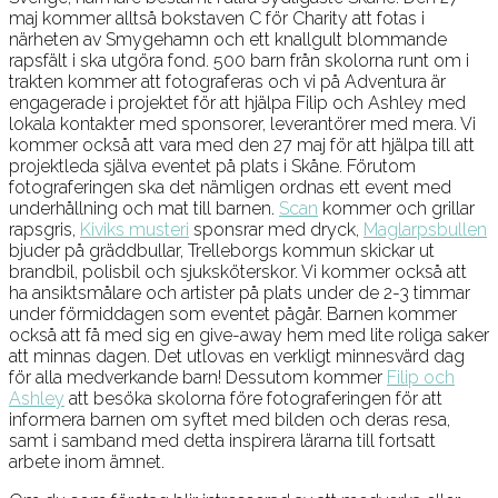
maj kommer alltså bokstaven C för Charity att fotas i
närheten av Smygehamn och ett knallgult blommande
rapsfält i ska utgöra fond. 500 barn från skolorna runt om i
trakten kommer att fotograferas och vi på Adventura är
engagerade i projektet för att hjälpa Filip och Ashley med
lokala kontakter med sponsorer, leverantörer med mera. Vi
kommer också att vara med den 27 maj för att hjälpa till att
projektleda själva eventet på plats i Skåne. Förutom
fotograferingen ska det nämligen ordnas ett event med
underhållning och mat till barnen.
Scan
kommer och grillar
rapsgris,
Kiviks musteri
sponsrar med dryck,
Maglarpsbullen
bjuder på gräddbullar, Trelleborgs kommun skickar ut
brandbil, polisbil och sjuksköterskor. Vi kommer också att
ha ansiktsmålare och artister på plats under de 2-3 timmar
under förmiddagen som eventet pågår. Barnen kommer
också att få med sig en give-away hem med lite roliga saker
att minnas dagen. Det utlovas en verkligt minnesvärd dag
för alla medverkande barn! Dessutom kommer
Filip och
Ashley
att besöka skolorna före fotograferingen för att
informera barnen om syftet med bilden och deras resa,
samt i samband med detta inspirera lärarna till fortsatt
arbete inom ämnet.