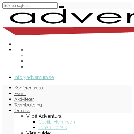
info@adventura.se
Konferensresa
Event
Aktiviteter
Teambuilding
Om oss
Vi på Adventura
Cecilia Henrikson
Johan Delfalk
Våra guider