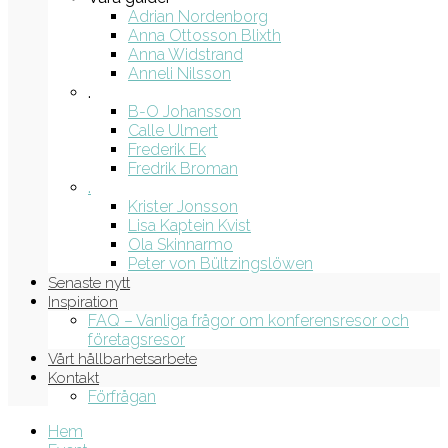
Adrian Nordenborg
Anna Ottosson Blixth
Anna Widstrand
Anneli Nilsson
.
B-O Johansson
Calle Ulmert
Frederik Ek
Fredrik Broman
.
Krister Jonsson
Lisa Kaptein Kvist
Ola Skinnarmo
Peter von Bültzingslöwen
Senaste nytt
Inspiration
FAQ – Vanliga frågor om konferensresor och
företagsresor
Vårt hållbarhetsarbete
Kontakt
Förfrågan
Hem