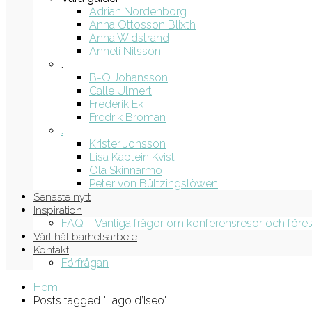
Adrian Nordenborg
Anna Ottosson Blixth
Anna Widstrand
Anneli Nilsson
.
B-O Johansson
Calle Ulmert
Frederik Ek
Fredrik Broman
.
Krister Jonsson
Lisa Kaptein Kvist
Ola Skinnarmo
Peter von Bültzingslöwen
Senaste nytt
Inspiration
FAQ – Vanliga frågor om konferensresor och före
Vårt hållbarhetsarbete
Kontakt
Förfrågan
Hem
Posts tagged "Lago d’Iseo"