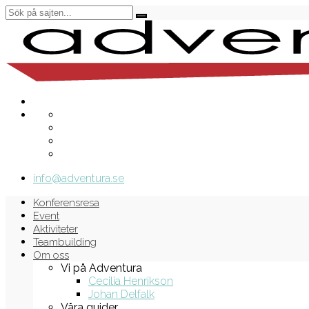
info@adventura.se
Konferensresa
Event
Aktiviteter
Teambuilding
Om oss
Vi på Adventura
Cecilia Henrikson
Johan Delfalk
Våra guider