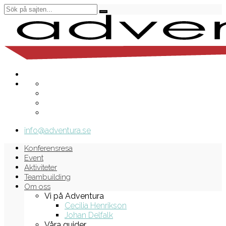
info@adventura.se
Konferensresa
Event
Aktiviteter
Teambuilding
Om oss
Vi på Adventura
Cecilia Henrikson
Johan Delfalk
Våra guider