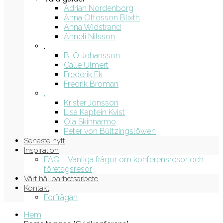
Adrian Nordenborg
Anna Ottosson Blixth
Anna Widstrand
Anneli Nilsson
.
B-O Johansson
Calle Ulmert
Frederik Ek
Fredrik Broman
.
Krister Jonsson
Lisa Kaptein Kvist
Ola Skinnarmo
Peter von Bültzingslöwen
Senaste nytt
Inspiration
FAQ – Vanliga frågor om konferensresor och
företagsresor
Vårt hållbarhetsarbete
Kontakt
Förfrågan
Hem