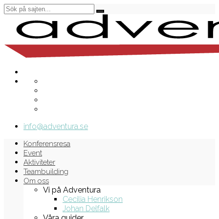
info@adventura.se
Konferensresa
Event
Aktiviteter
Teambuilding
Om oss
Vi på Adventura
Cecilia Henrikson
Johan Delfalk
Våra guider