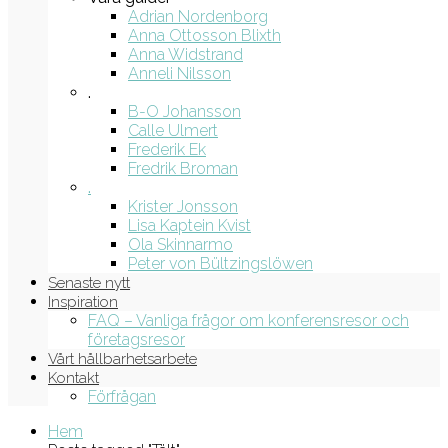
Adrian Nordenborg
Anna Ottosson Blixth
Anna Widstrand
Anneli Nilsson
.
B-O Johansson
Calle Ulmert
Frederik Ek
Fredrik Broman
.
Krister Jonsson
Lisa Kaptein Kvist
Ola Skinnarmo
Peter von Bültzingslöwen
Senaste nytt
Inspiration
FAQ – Vanliga frågor om konferensresor och
företagsresor
Vårt hållbarhetsarbete
Kontakt
Förfrågan
Hem