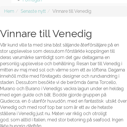
Hem
Senaste nytt
Vinnare till Venedig
Vinnare till Venedig
Vår kund ville ta med sina bäst säljande återförsäljare på en
stor upplevelse som dessutom förstärkte kopplingen till
deras varumärke samtidigt som det gav deltagarna en
personlig upplevelse och behållning. Resan bar till Venedig i
mitten av maj med sol och värme som ett av löftena. Dagarna
innehöll möte med företagets designer och rundvandring i
staden. Dessutom besökte vi de berömda öarna Torcello,
Murano och Burano i Venedigs vackra lagun under en heldag
med egen guide och båt. Bodde gjorde gruppen på
Giudecca, en ö utanför huvudön, med en fantastisk utsikt över
Venedig och med roof top bar som är ett av de hetaste
ställena i Venedig just nu. Maten var riklig och otroligt
god, som alltid i Italien, med stor betoning på seafood. Ingen
åkte hungrig därifrån.