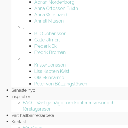
Adrian Nordenborg
Anna Ottosson Blixth
Anna Widstrand
Anneli Nilsson
.
B-O Johansson
Calle Ulmert
Frederik Ek
Fredrik Broman
.
Krister Jonsson
Lisa Kaptein Kvist
Ola Skinnarmo
Peter von Bültzingslöwen
Senaste nytt
Inspiration
FAQ – Vanliga frågor om konferensresor och
företagsresor
Vårt hållbarhetsarbete
Kontakt
Förfrågan