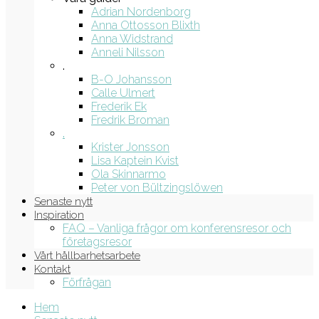
Adrian Nordenborg
Anna Ottosson Blixth
Anna Widstrand
Anneli Nilsson
.
B-O Johansson
Calle Ulmert
Frederik Ek
Fredrik Broman
.
Krister Jonsson
Lisa Kaptein Kvist
Ola Skinnarmo
Peter von Bültzingslöwen
Senaste nytt
Inspiration
FAQ – Vanliga frågor om konferensresor och
företagsresor
Vårt hållbarhetsarbete
Kontakt
Förfrågan
Hem