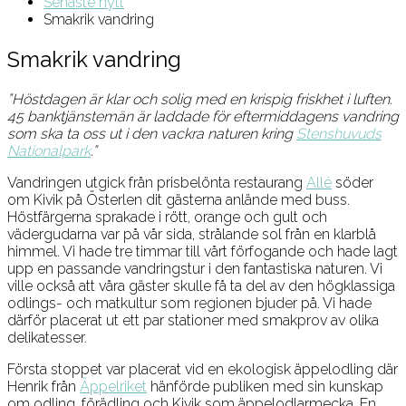
Senaste nytt
Smakrik vandring
Smakrik vandring
”Höstdagen är klar och solig med en krispig friskhet i luften.
45 banktjänstemän är laddade för eftermiddagens vandring
som ska ta oss ut i den vackra naturen kring
Stenshuvuds
Nationalpark
.”
Vandringen utgick från prisbelönta restaurang
Allé
söder
om Kivik på Österlen dit gästerna anlände med buss.
Höstfärgerna sprakade i rött, orange och gult och
vädergudarna var på vår sida, strålande sol från en klarblå
himmel. Vi hade tre timmar till vårt förfogande och hade lagt
upp en passande vandringstur i den fantastiska naturen. Vi
ville också att våra gäster skulle få ta del av den högklassiga
odlings- och matkultur som regionen bjuder på. Vi hade
därför placerat ut ett par stationer med smakprov av olika
delikatesser.
Första stoppet var placerat vid en ekologisk äppelodling där
Henrik från
Äppelriket
hänförde publiken med sin kunskap
om odling, förädling och Kivik som äppelodlarmecka. En