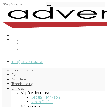
info@adventura.se
Konferensresa
Event
Aktiviteter
Teambuilding
Om oss
Vi på Adventura
Cecilia Henrikson
Johan Delfalk
Våra guider