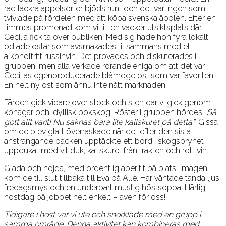
rad läckra äppelsorter bjöds runt och det var ingen som
tvivlade på fördelen med att köpa svenska äpplen. Efter en
timmes promenad kom vi till en vacker utsiktsplats där
Cecilia fick ta över publiken. Med sig hade hon fyra lokalt
odlade ostar som avsmakades tillsammans med ett
alkoholfritt russinvin. Det provades och diskuterades i
gruppen, men alla verkade rörande eniga om att det var
Cecilias egenproducerade blåmögelost som var favoriten.
En helt ny ost som ännu inte nått marknaden.
Färden gick vidare över stock och sten där vi gick genom
kohagar och idyllisk bokskog. Röster i gruppen hördes ”
Så
gott allt varit! Nu saknas bara lite kallskuret på detta.
” Gissa
om de blev glatt överraskade när det efter den sista
ansträngande backen upptäckte ett bord i skogsbrynet
uppdukat med vit duk, kallskuret från trakten och rött vin.
Glada och nöjda, med ordentlig aperitif på plats i magen,
kom de till slut tillbaka till Eva på Allé. Här väntade tända ljus,
fredagsmys och en underbart mustig höstsoppa. Härlig
höstdag på jobbet helt enkelt – även för oss!
Tidigare i höst var vi ute och snorklade med en grupp i
samma område. Denna aktivitet kan kombineras med