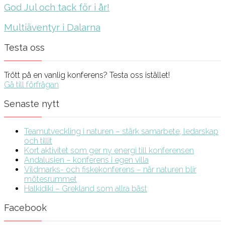
God Jul och tack för i år!
Multiäventyr i Dalarna
Testa oss
Trött på en vanlig konferens? Testa oss istället!
Gå till förfrågan
Senaste nytt
Teamutveckling i naturen – stärk samarbete, ledarskap
och tillit
Kort aktivitet som ger ny energi till konferensen
Andalusien – konferens i egen villa
Vildmarks- och fiskekonferens – när naturen blir
mötesrummet
Halkidiki – Grekland som allra bäst
Facebook