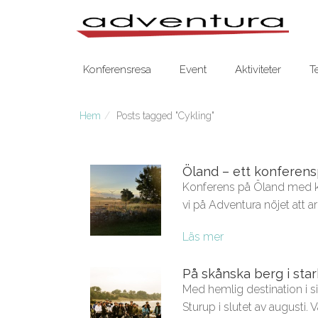
Konferensresa
Event
Aktiviteter
T
Hem
Posts tagged "Cykling"
Öland – ett konferens
Konferens på Öland med kr
vi på Adventura nöjet att a
Läs mer
På skånska berg i star
Med hemlig destination i si
Sturup i slutet av augusti. V