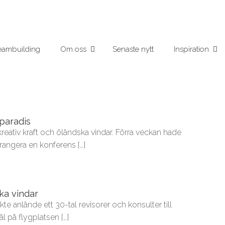
eambuilding
Om oss
Senaste nytt
Inspiration
paradis
eativ kraft och öländska vindar. Förra veckan hade
rrangera en konferens […]
ka vindar
kte anlände ett 30-tal revisorer och konsulter till
äl på flygplatsen […]