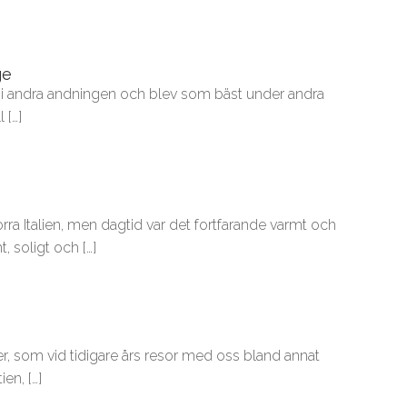
ge
 i andra andningen och blev som bäst under andra
 […]
rra Italien, men dagtid var det fortfarande varmt och
, soligt och […]
er, som vid tidigare års resor med oss bland annat
en, […]