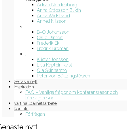
Adrian Nordenborg
Anna Ottosson Blixth
Anna Widstrand
Anneli Nilsson
.
B-O Johansson
Calle Ulmert
Frederik Ek
Fredrik Broman
.
Krister Jonsson
Lisa Kaptein Kvist
Ola Skinnarmo
Peter von Bültzingslöwen
Senaste nytt
Inspiration
FAQ – Vanliga frågor om konferensresor och
företagsresor
Vårt hållbarhetsarbete
Kontakt
Förfrågan
Senaste nytt