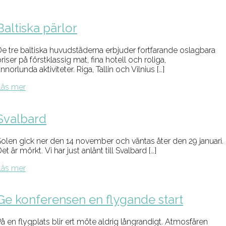
Baltiska pärlor
De tre baltiska huvudstäderna erbjuder fortfarande oslagbara
riser på förstklassig mat, fina hotell och roliga,
nnorlunda aktiviteter. Riga, Tallin och Vilnius […]
Läs mer
Svalbard
Solen gick ner den 14 november och väntas åter den 29 januari.
et är mörkt. Vi har just anlänt till Svalbard […]
Läs mer
Ge konferensen en flygande start
å en flygplats blir ert möte aldrig långrandigt. Atmosfären