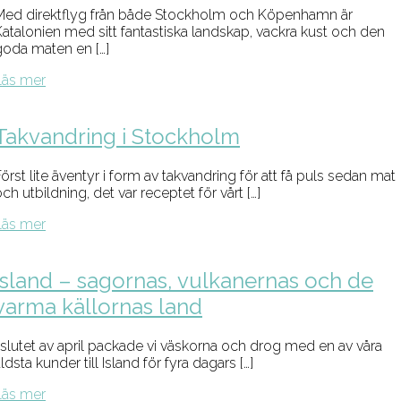
Med direktflyg från både Stockholm och Köpenhamn är
Katalonien med sitt fantastiska landskap, vackra kust och den
goda maten en […]
Läs mer
Takvandring i Stockholm
örst lite äventyr i form av takvandring för att få puls sedan mat
ch utbildning, det var receptet för vårt […]
Läs mer
Island – sagornas, vulkanernas och de
varma källornas land
I slutet av april packade vi väskorna och drog med en av våra
ldsta kunder till Island för fyra dagars […]
Läs mer