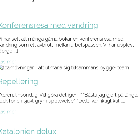
Konferensresa med vandring
Vi har sett att många gärna bokar en konferensresa med
vandring som ett avbrott mellan arbetspassen. Vi har upplevt
Gorge […]
Läs mer
Repellering
Adrenalinsöndag. Vill göra det igen!!!” ”Bästa jag gjort på länge.
ack för en sjukt grym upplevelse.” ”Detta var riktigt kul […]
Läs mer
Katalonien delux