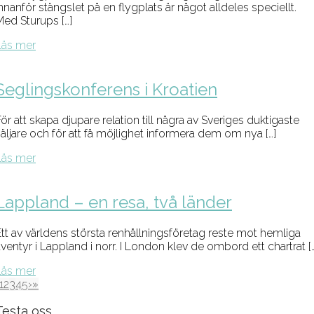
nnanför stängslet på en flygplats är något alldeles speciellt.
Med Sturups […]
Läs mer
Seglingskonferens i Kroatien
ör att skapa djupare relation till några av Sveriges duktigaste
säljare och för att få möjlighet informera dem om nya […]
Läs mer
Lappland – en resa, två länder
Ett av världens största renhållningsföretag reste mot hemliga
ventyr i Lappland i norr. I London klev de ombord ett chartrat [
Läs mer
1
2
3
4
5
›
»
Testa oss