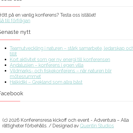
rött på en vanlig konferens? Testa oss istället!
å till förfrågan
Senaste nytt
Teamutveckling i naturen – stärk samarbete, ledarskap oc
tillit
Kort aktivitet som ger ny energi till konferensen
Andalusien – konferens i egen villa
Vildmarks- och fiskekonferens – när naturen blir
mötesrummet
Halkidiki – Grekland som allra bäst
Facebook
(c) 2026 Konferensresa kickoff och event - Adventura – Alla
rättigheter förbehålls. / Designad av
Quentin Studios