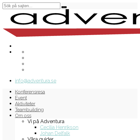
info@adventura.se
Konferensresa
Event
Aktiviteter
Teambuilding
Om oss
Vi på Adventura
Cecilia Henrikson
Johan Delfalk
Våra guider